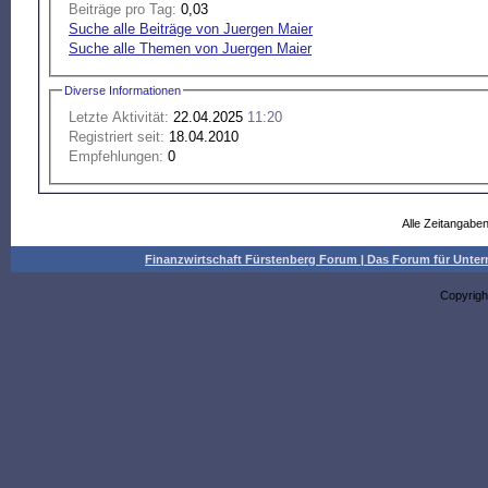
Beiträge pro Tag:
0,03
Suche alle Beiträge von Juergen Maier
Suche alle Themen von Juergen Maier
Diverse Informationen
Letzte Aktivität:
22.04.2025
11:20
Registriert seit:
18.04.2010
Empfehlungen:
0
Alle Zeitangaben
Finanzwirtschaft Fürstenberg Forum | Das Forum für Un
Copyrigh