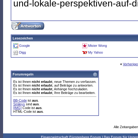
und-lokale-perspektiven-auf-
Lesezeichen
Google
Mister Wong
Digg
My Yahoo
«
Vorherig
Forumregeln
Es ist Ihnen
nicht erlaubt
, neue Themen zu verfassen.
Es ist Ihnen
nicht erlaubt
, auf Beiträge zu antworten.
Es ist Ihnen
nicht erlaubt
, Anhänge hochzuladen.
Es ist Ihnen
nicht erlaubt
, Ihre Beiträge zu bearbeiten.
BB-Code
ist
aus
.
Smileys
sind
aus
.
[IMG]
Code ist
aus
.
HTML-Code ist
aus
.
Alle Zeitangaben
Finanzwirtschaft Fürstenberg Forum | Das Forum für Un