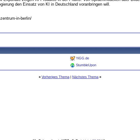
egierung den Einsatz von KI in Deutschland voranbringen will.
zentrum-in-berlin/
YiGG.de
StumbleUpon
«
Vorheriges Thema
|
Nächstes Thema
»