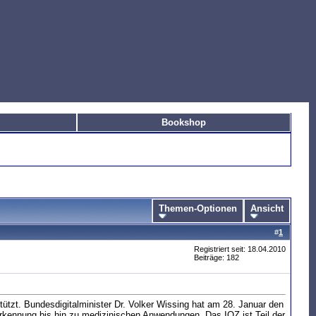
Bookshop
Themen-Optionen
Ansicht
#
1
Registriert seit: 18.04.2010
Beiträge: 182
stützt. Bundesdigitalminister Dr. Volker Wissing hat am 28. Januar den
rkennung bis hin zu medizinischen Anwendungen. Das IQZ ist Teil der