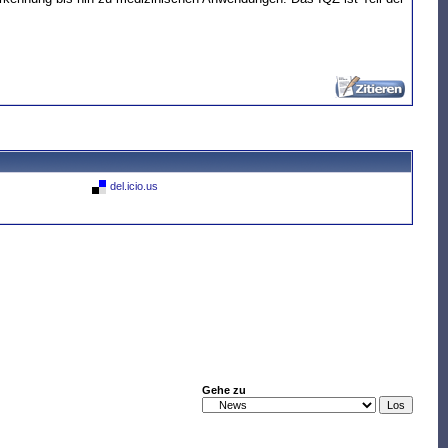
del.icio.us
Gehe zu