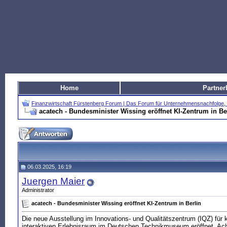
Home
Partner
Finanzwirtschaft Fürstenberg Forum | Das Forum für Unternehmensnachfolg
acatech - Bundesminister Wissing eröffnet KI-Zentrum in Be
06.03.2025, 16:19
Juergen Maier
Administrator
acatech - Bundesminister Wissing eröffnet KI-Zentrum in Berlin
Die neue Ausstellung im Innovations- und Qualitätszentrum (IQZ) für kü
interaktiven Erlebnisraum im Deutschen Technikmuseum eröffnet. Ach