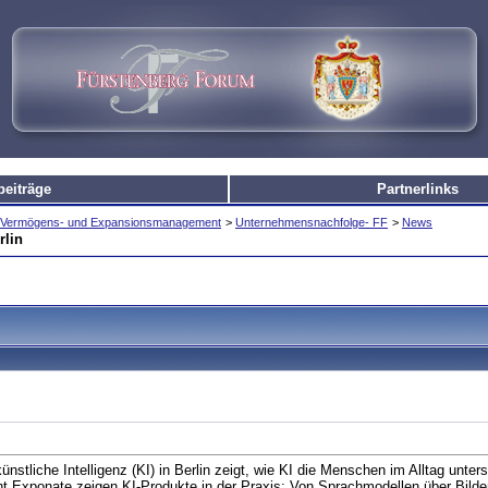
beiträge
Partnerlinks
e, Vermögens- und Expansionsmanagement
>
Unternehmensnachfolge- FF
>
News
rlin
nstliche Intelligenz (KI) in Berlin zeigt, wie KI die Menschen im Alltag unter
t Exponate zeigen KI-Produkte in der Praxis: Von Sprachmodellen über Bilde