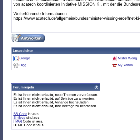
von acatech koordinierten Initiative MISSION KI, mit der die Bundesr
Weiterführende Informationen
https://www.acatech.de/allgemein/bundesminister-wissing-eroeffnet-ki-
Lesezeichen
Google
Mister Wong
Digg
My Yahoo
Forumregeln
Es ist Ihnen
nicht erlaubt
, neue Themen zu verfassen.
Es ist Ihnen
nicht erlaubt
, auf Beiträge zu antworten.
Es ist Ihnen
nicht erlaubt
, Anhänge hochzuladen.
Es ist Ihnen
nicht erlaubt
, Ihre Beiträge zu bearbeiten.
BB-Code
ist
aus
.
Smileys
sind
aus
.
[IMG]
Code ist
aus
.
HTML-Code ist
aus
.