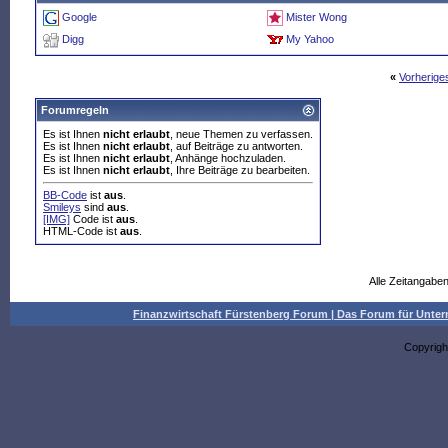
Google
Mister Wong
Digg
My Yahoo
«
Vorherig
Forumregeln
Es ist Ihnen
nicht erlaubt
, neue Themen zu verfassen.
Es ist Ihnen
nicht erlaubt
, auf Beiträge zu antworten.
Es ist Ihnen
nicht erlaubt
, Anhänge hochzuladen.
Es ist Ihnen
nicht erlaubt
, Ihre Beiträge zu bearbeiten.
BB-Code
ist
aus
.
Smileys
sind
aus
.
[IMG]
Code ist
aus
.
HTML-Code ist
aus
.
Alle Zeitangaben
Finanzwirtschaft Fürstenberg Forum | Das Forum für Un
Copyrigh