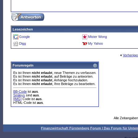
Lesezeichen
Google
Mister Wong
Digg
My Yahoo
«
Vorherig
Forumregeln
Es ist Ihnen
nicht erlaubt
, neue Themen zu verfassen.
Es ist Ihnen
nicht erlaubt
, auf Beiträge zu antworten.
Es ist Ihnen
nicht erlaubt
, Anhänge hochzuladen.
Es ist Ihnen
nicht erlaubt
, Ihre Beiträge zu bearbeiten.
BB-Code
ist
aus
.
Smileys
sind
aus
.
[IMG]
Code ist
aus
.
HTML-Code ist
aus
.
Alle Zeitangaben
Finanzwirtschaft Fürstenberg Forum | Das Forum für Un