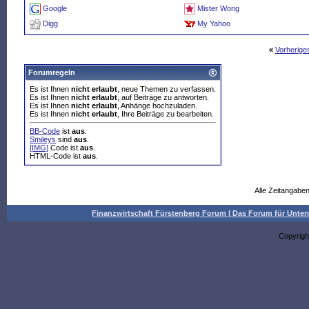
Google
Mister Wong
Digg
My Yahoo
«
Vorherig
Forumregeln
Es ist Ihnen
nicht erlaubt
, neue Themen zu verfassen.
Es ist Ihnen
nicht erlaubt
, auf Beiträge zu antworten.
Es ist Ihnen
nicht erlaubt
, Anhänge hochzuladen.
Es ist Ihnen
nicht erlaubt
, Ihre Beiträge zu bearbeiten.
BB-Code
ist
aus
.
Smileys
sind
aus
.
[IMG]
Code ist
aus
.
HTML-Code ist
aus
.
Alle Zeitangaben
Finanzwirtschaft Fürstenberg Forum | Das Forum für Un
Copyrigh