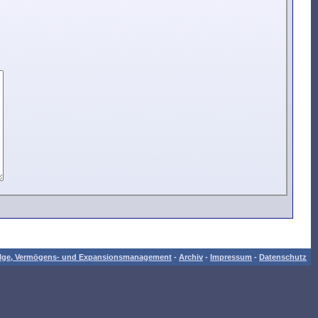
folge, Vermögens- und Expansionsmanagement
-
Archiv
-
Impressum
-
Datenschutz