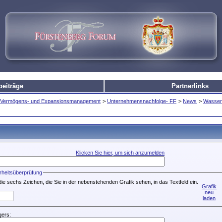
beiträge
Partnerlinks
e, Vermögens- und Expansionsmanagement
>
Unternehmensnachfolge- FF
>
News
>
Wasser 
Klicken Sie hier, um sich anzumelden
rheitsüberprüfung
die sechs Zeichen, die Sie in der nebenstehenden Grafik sehen, in das Textfeld ein.
Grafik
neu
laden
ers: