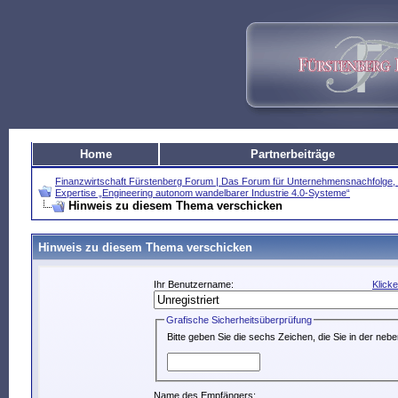
Home
Partnerbeiträge
Finanzwirtschaft Fürstenberg Forum | Das Forum für Unternehmensnachfolg
Expertise „Engineering autonom wandelbarer Industrie 4.0-Systeme“
Hinweis zu diesem Thema verschicken
Hinweis zu diesem Thema verschicken
Ihr Benutzername:
Klick
Grafische Sicherheitsüberprüfung
Bitte geben Sie die sechs Zeichen, die Sie in der neb
Name des Empfängers: