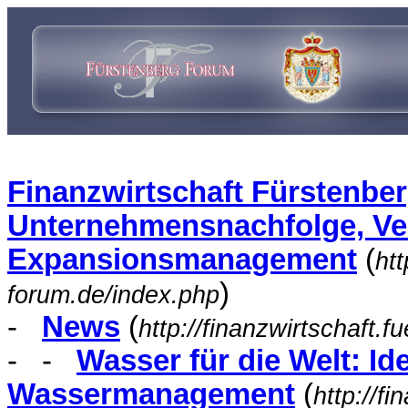
Finanzwirtschaft Fürstenbe
Unternehmensnachfolge, V
Expansionsmanagement
(
htt
)
forum.de/index.php
-
News
(
http://finanzwirtschaft.
- -
Wasser für die Welt: Ide
Wassermanagement
(
http://f