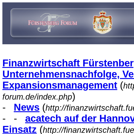
Finanzwirtschaft Fürstenbe
Unternehmensnachfolge, V
Expansionsmanagement
(
htt
)
forum.de/index.php
-
News
(
http://finanzwirtschaft.
- -
acatech auf der Hannov
Einsatz
(
http://finanzwirtschaft.