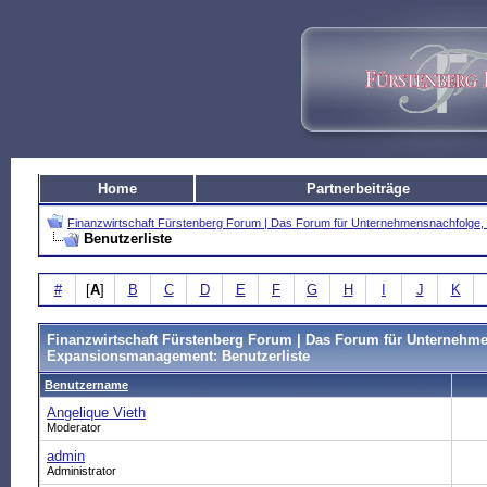
Home
Partnerbeiträge
Finanzwirtschaft Fürstenberg Forum | Das Forum für Unternehmensnachfolg
Benutzerliste
#
[
A
]
B
C
D
E
F
G
H
I
J
K
Finanzwirtschaft Fürstenberg Forum | Das Forum für Unternehm
Expansionsmanagement: Benutzerliste
Benutzername
Angelique Vieth
Moderator
admin
Administrator