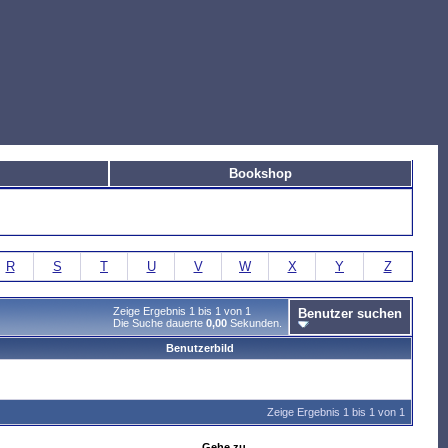
Bookshop
R
S
T
U
V
W
X
Y
Z
Zeige Ergebnis 1 bis 1 von 1
Benutzer suchen
Die Suche dauerte
0,00
Sekunden.
Benutzerbild
Zeige Ergebnis 1 bis 1 von 1
Gehe zu