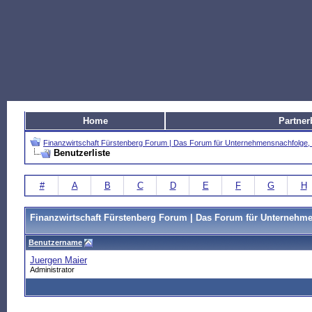
Home
Partner
Finanzwirtschaft Fürstenberg Forum | Das Forum für Unternehmensnachfolg
Benutzerliste
#
A
B
C
D
E
F
G
H
Finanzwirtschaft Fürstenberg Forum | Das Forum für Unterneh
Benutzername
Juergen Maier
Administrator