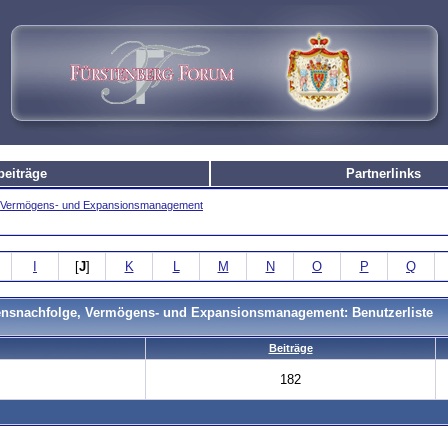
beiträge
Partnerlinks
e, Vermögens- und Expansionsmanagement
I
[
J
]
K
L
M
N
O
P
Q
mensnachfolge, Vermögens- und Expansionsmanagement: Benutzerliste
Beiträge
182