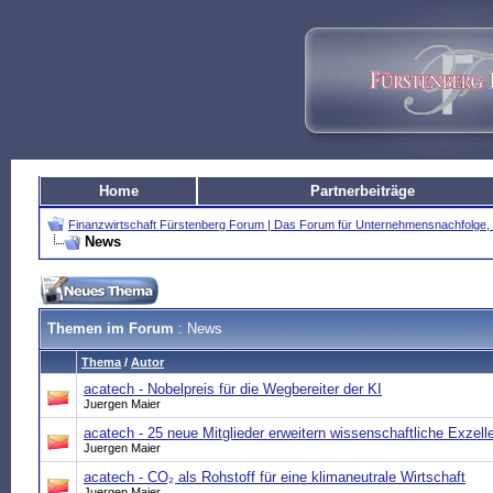
Home
Partnerbeiträge
Finanzwirtschaft Fürstenberg Forum | Das Forum für Unternehmensnachfolg
News
Themen im Forum
: News
Thema
/
Autor
acatech - Nobelpreis für die Wegbereiter der KI
Juergen Maier
acatech - 25 neue Mitglieder erweitern wissenschaftliche Exzel
Juergen Maier
acatech - CO₂ als Rohstoff für eine klimaneutrale Wirtschaft
Juergen Maier