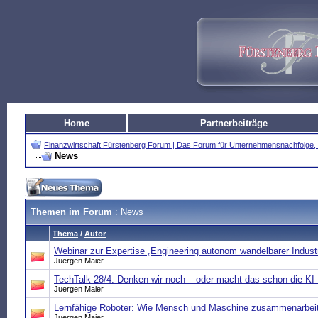
Home
Partnerbeiträge
Finanzwirtschaft Fürstenberg Forum | Das Forum für Unternehmensnachfolg
News
Themen im Forum
: News
Thema
/
Autor
Webinar zur Expertise „Engineering autonom wandelbarer Indust
Juergen Maier
TechTalk 28/4: Denken wir noch – oder macht das schon die KI 
Juergen Maier
Lernfähige Roboter: Wie Mensch und Maschine zusammenarbei
Juergen Maier