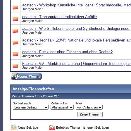
acatech - Workshop Künstliche Intelligenz: Sprachmodelle, Med
Juergen Maier
acatech - Transmutation radioaktiver Abfälle
Juergen Maier
acatech - Wie Stilllebenmalerei und Synthetische Biologie neue 
Juergen Maier
acatech - TechTalk „28/4“: Nationale und lokale Perspektiven a
Juergen Maier
acatech - Filmkunst ohne Grenzen und ohne Rechte?
Juergen Maier
Fabricius VV - Markteinschätzung | Gegenwind im Technologies
Juergen Maier
Anzeige-Eigenschaften
Zeige Themen 1 bis 20 von 210
Sortiert nach
Reihenfolge
Alter
Neue Beiträge
Beliebtes Thema mit neuen Beiträgen