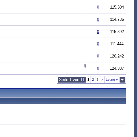
0
115.304
0
114.736
0
115.392
0
111.444
0
120.242
0
124.387
Seite 1 von 11
1
2
3
>
Letzte
»