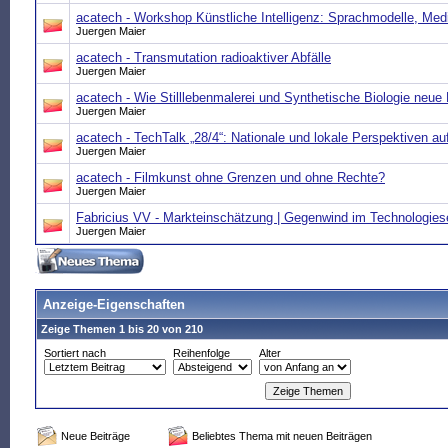
acatech - Workshop Künstliche Intelligenz: Sprachmodelle, Med
Juergen Maier
acatech - Transmutation radioaktiver Abfälle
Juergen Maier
acatech - Wie Stilllebenmalerei und Synthetische Biologie neue 
Juergen Maier
acatech - TechTalk „28/4“: Nationale und lokale Perspektiven a
Juergen Maier
acatech - Filmkunst ohne Grenzen und ohne Rechte?
Juergen Maier
Fabricius VV - Markteinschätzung | Gegenwind im Technologies
Juergen Maier
Anzeige-Eigenschaften
Zeige Themen 1 bis 20 von 210
Sortiert nach
Reihenfolge
Alter
Neue Beiträge
Beliebtes Thema mit neuen Beiträgen