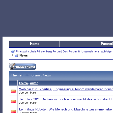
Home
Partner
Finanzwirtschaft Fürstenberg Forum | Das Forum für Unternehmensnachfolg
News
Themen im Forum
: News
Thema
/
Autor
Webinar zur Expertise „Engineering autonom wandelbarer Indust
Juergen Maier
TechTalk 28/4: Denken wir noch – oder macht das schon die KI 
Juergen Maier
Lernfähige Roboter: Wie Mensch und Maschine zusammenarbei
Juergen Maier