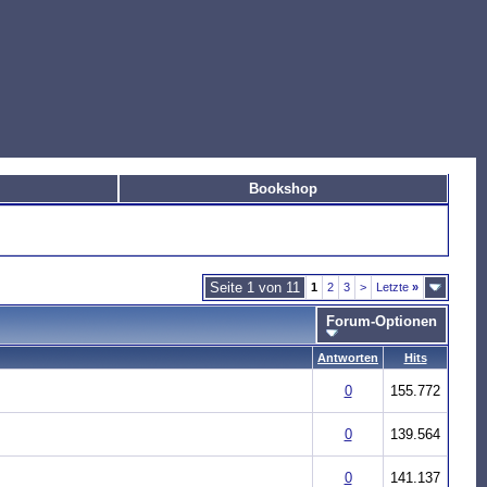
Bookshop
Seite 1 von 11
1
2
3
>
Letzte
»
Forum-Optionen
Antworten
Hits
0
155.772
0
139.564
0
141.137