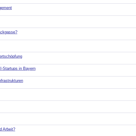
agement
Sackgasse?
Wertschöpfung
I-Startups in Bayern
nfrastrukturen
d Arbeit?