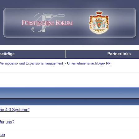
beiträge
Partnerlinks
e, Vermögens- und Expansionsmanagement
>
Unternehmensnachfolge- FF
rie 4.0-Systeme“
für uns?
ten